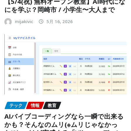
【5/4(祝) 無料オープン教室】AI時代にな
にを学ぶ？岡崎市 / 小学生〜大人まで
mijakivic
5月 16, 2026
テック
情報
教育
AIバイブコーディングなら一瞬で出来る
かも？そんなのムリ(※ムリじゃなかっ