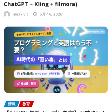
ChatGPT + Kling + filmora)
mijakivic
5月 16, 2026
情報
教育