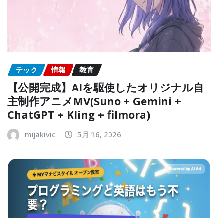
テック
情報
教育
【公開完成】AIを駆使したオリジナル自
主制作アニメMV(Suno + Gemini +
ChatGPT + Kling + filmora)
mijakivic
5月 16, 2026