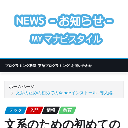
コ
ン
テ
ン
ツ
に
ス
キ
ッ
プログラミング教室
英語プログラミング
お問い合わせ
プ
ホームページ
文系のための初めてのXcodeインストール -導入編-
テック
入門
情報
教育
文系のための初めての