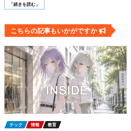
「続きを読む」
こちらの記事もいかがですか
テック
情報
教育