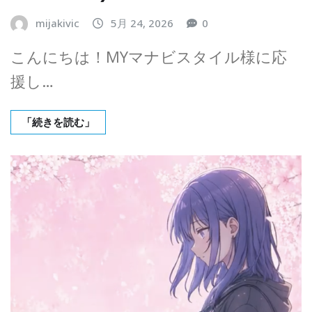
mijakivic
5月 24, 2026
0
こんにちは！MYマナビスタイル様に応
援し…
「続きを読む」