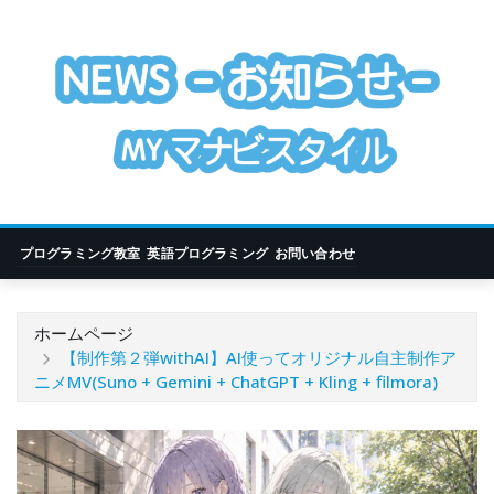
コ
ン
テ
ン
ツ
に
ス
キ
ッ
プログラミング教室
英語プログラミング
お問い合わせ
プ
ホームページ
【制作第２弾withAI】AI使ってオリジナル自主制作ア
ニメMV(Suno + Gemini + ChatGPT + Kling + filmora)