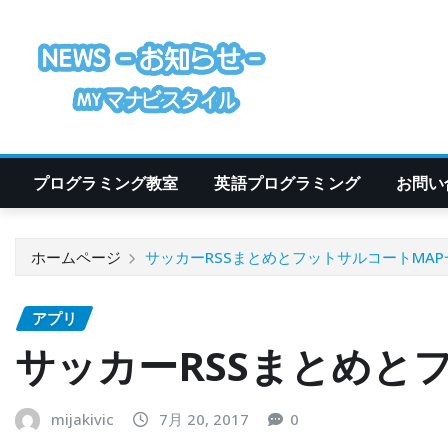
コ
ン
テ
ン
ツ
に
ス
プログラミング教室
英語プログラミング
お問い
キ
ッ
プ
ホームページ
サッカーRSSまとめとフットサルコートMA
アプリ
サッカーRSSまとめと
mijakivic
7月 20, 2017
0