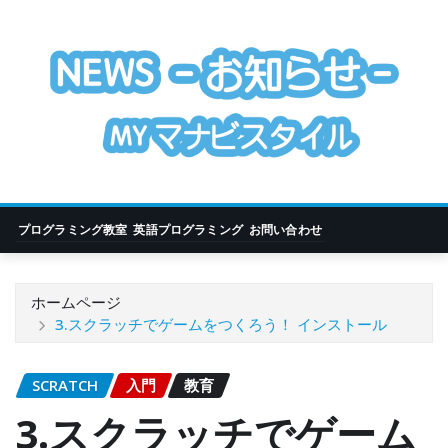
コ
ン
テ
ン
ツ
に
ス
キ
ッ
プログラミング教室
英語プログラミング
お問い合わせ
プ
ホームページ
3.スクラッチでゲームをつくろう！ インストール
SCRATCH
入門
教育
3.スクラッチでゲーム