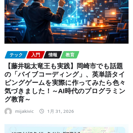
テック
入門
情報
教育
【藤井聡太竜王も実践】岡崎市でも話題
の「バイブコーディング」、英単語タイ
ピングゲームを実際に作ってみたら色々
気づきました！～AI時代のプログラミン
グ教育～
mijakivic
1月 31, 2026