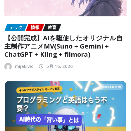
テック
情報
教育
【公開完成】AIを駆使したオリジナル自
主制作アニメMV(Suno + Gemini +
ChatGPT + Kling + filmora)
mijakivic
5月 16, 2026