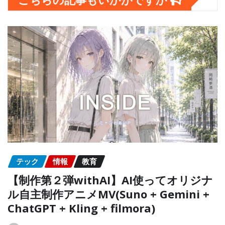
テック
情報
教育
【制作第２弾withAI】AI使ってオリジナ
ル自主制作アニメMV(Suno + Gemini +
ChatGPT + Kling + filmora)