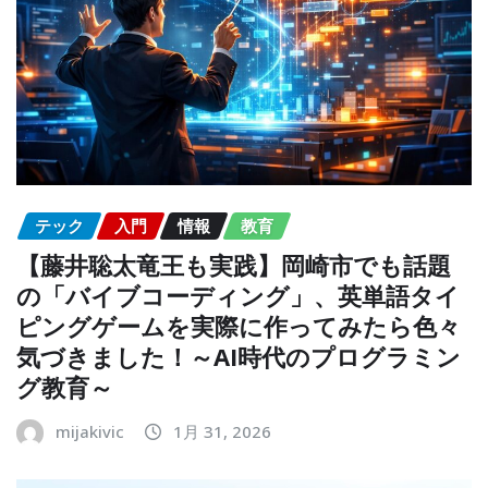
テック
入門
情報
教育
【藤井聡太竜王も実践】岡崎市でも話題
の「バイブコーディング」、英単語タイ
ピングゲームを実際に作ってみたら色々
気づきました！～AI時代のプログラミン
グ教育～
mijakivic
1月 31, 2026