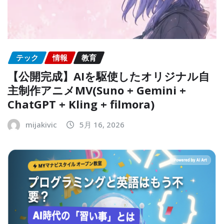
テック
情報
教育
【公開完成】AIを駆使したオリジナル自
主制作アニメMV(Suno + Gemini +
ChatGPT + Kling + filmora)
mijakivic
5月 16, 2026