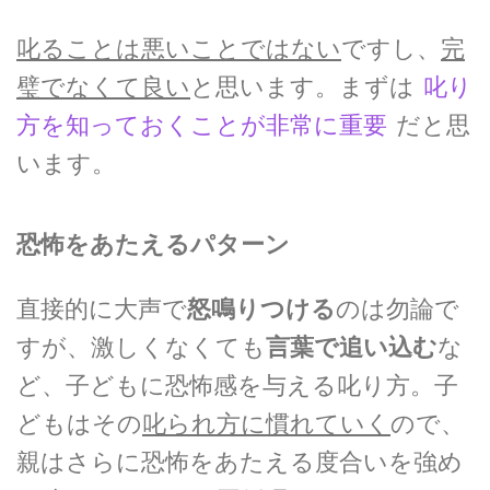
叱ることは悪いことではない
ですし、
完
璧でなくて良い
と思います。まずは
叱り
方を知っておくことが非常に重要
だと思
います。
恐怖をあたえるパターン
直接的に大声で
怒鳴りつける
のは勿論で
すが、激しくなくても
言葉で追い込む
な
ど、子どもに恐怖感を与える叱り方。子
どもはその
叱られ方に慣れていく
ので、
親はさらに恐怖をあたえる度合いを強め