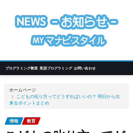
コ
ン
テ
ン
ツ
に
ス
キ
ッ
プログラミング教室
英語プログラミング
お問い合わせ
プ
ホームページ
こどもの叱り方ってどうすればいいの？ 明日から出
来るポイントまとめ
情報
教育